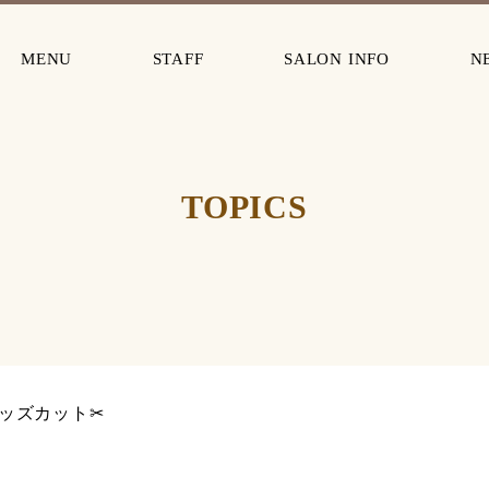
MENU
STAFF
SALON INFO
N
TOPICS
ッズカット✂︎