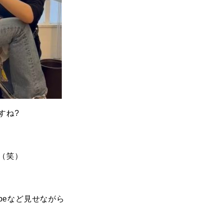
すね?
（笑）
beなど見せながら