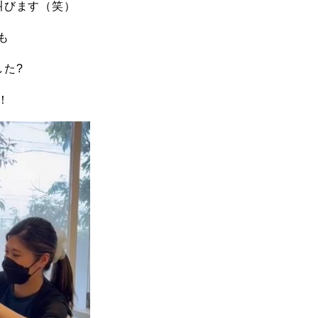
叫びます（笑）
も
した?
！