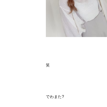
笑
でわまた?