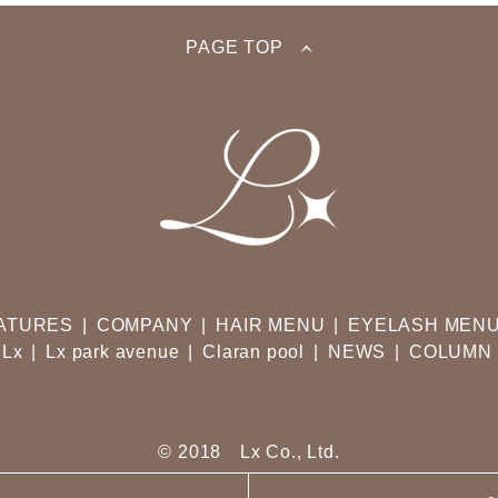
PAGE TOP
ATURES
COMPANY
HAIR MENU
EYELASH MEN
Lx
Lx park avenue
Claran pool
NEWS
COLUMN
© 2018 Lx Co., Ltd.