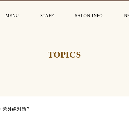
MENU
STAFF
SALON INFO
N
TOPICS
紫外線対策?