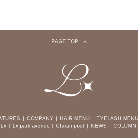
PAGE TOP
ATURES
COMPANY
HAIR MENU
EYELASH MEN
Lx
Lx park avenue
Claran pool
NEWS
COLUMN