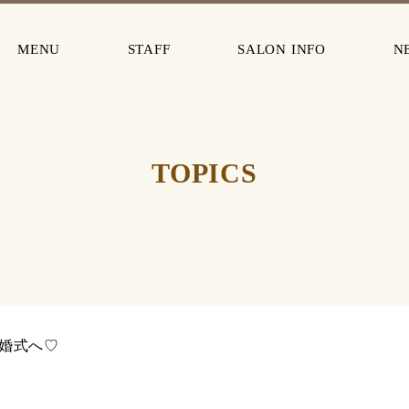
MENU
STAFF
SALON INFO
N
TOPICS
婚式へ♡