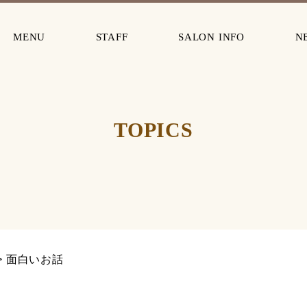
MENU
STAFF
SALON INFO
N
TOPICS
面白いお話