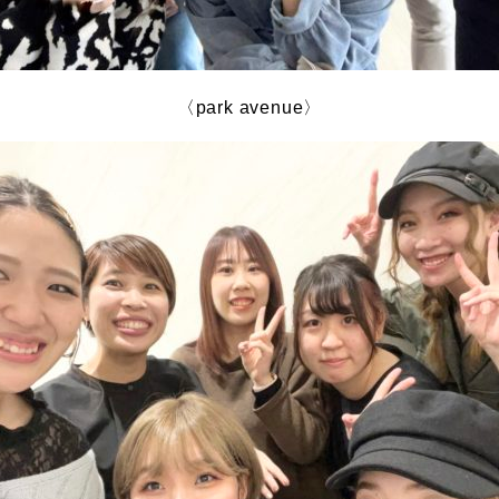
〈park avenue〉