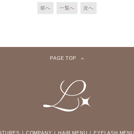
前へ
一覧へ
次へ
PAGE TOP
ATURES
COMPANY
HAIR MENU
EYELASH MEN