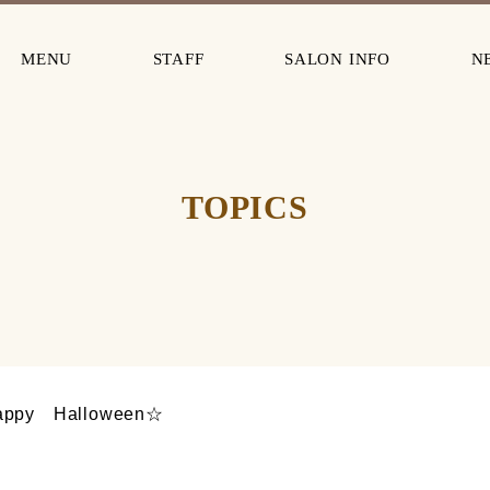
MENU
STAFF
SALON INFO
N
TOPICS
appy Halloween☆