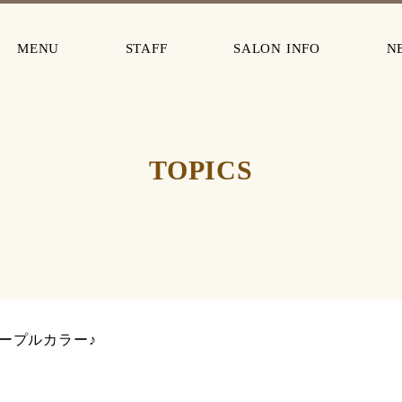
MENU
STAFF
SALON INFO
N
TOPICS
ープルカラー♪