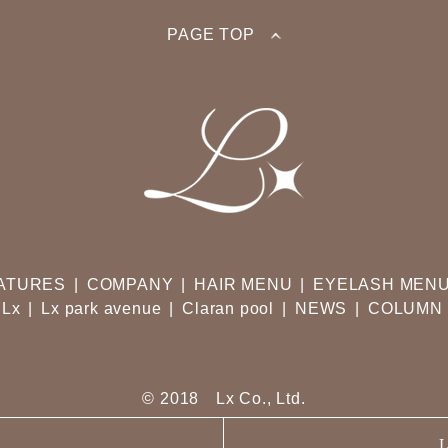
PAGE TOP
ATURES
COMPANY
HAIR MENU
EYELASH MEN
Lx
Lx park avenue
Claran pool
NEWS
COLUMN
© 2018 Lx Co., Ltd.
L