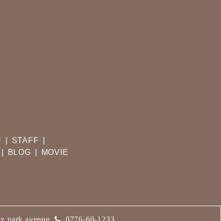
U
STAFF
BLOG
MOVIE
x park avenue
0776-60-1233